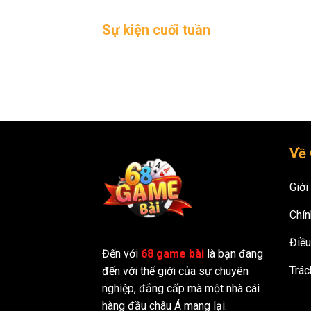
Sự kiện cuối tuần
Mỗi cuối tuần có sự kiện đặc biệt với tổng 
Về 
Giới
Chín
Điều
Đến với
68 game bài
là bạn đang
Trác
đến với thế giới của sự chuyên
nghiệp, đẳng cấp mà một nhà cái
hàng đầu châu Á mang lại.