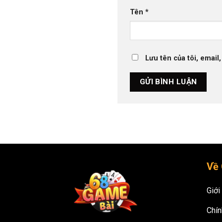
Tên
*
Lưu tên của tôi, email,
Về 
Giới
Chín