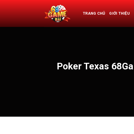
Bỏ
qua
TRANG CHỦ
GIỚI THIỆU
nội
dung
Poker Texas 68Ga