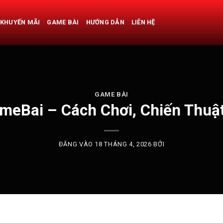
KHUYẾN MÃI
GAME BÀI
HƯỚNG DẪN
LIÊN HỆ
GAME BÀI
meBai – Cách Chơi, Chiến Thuật
ĐĂNG VÀO
18 THÁNG 4, 2026
BỞI