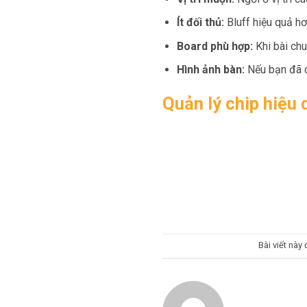
Ít đối thủ:
Bluff hiệu quả hơ
Board phù hợp:
Khi bài chu
Hình ảnh bàn:
Nếu bạn đã ch
Quản lý chip hiệu 
Nguyên tắc vàng: không bao giờ
quan trọng nhất quyết định thắ
Bài viết nà