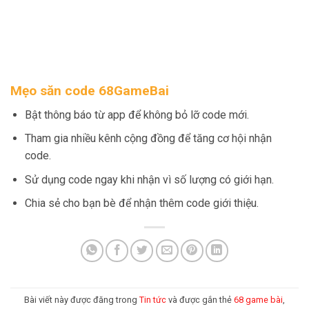
Vào app 68GameBai → nhấn “Đổi Code” → nhập mã code
→ nhấn xác nhận. Tiền thưởng sẽ được cộng ngay vào tài
khoản game. Lưu ý mỗi code chỉ sử dụng được 1 lần và có
thời hạn nhất định.
Mẹo săn code 68GameBai
Bật thông báo từ app để không bỏ lỡ code mới.
Tham gia nhiều kênh cộng đồng để tăng cơ hội nhận
code.
Sử dụng code ngay khi nhận vì số lượng có giới hạn.
Chia sẻ cho bạn bè để nhận thêm code giới thiệu.
Bài viết này được đăng trong
Tin tức
và được gắn thẻ
68 game bài
,