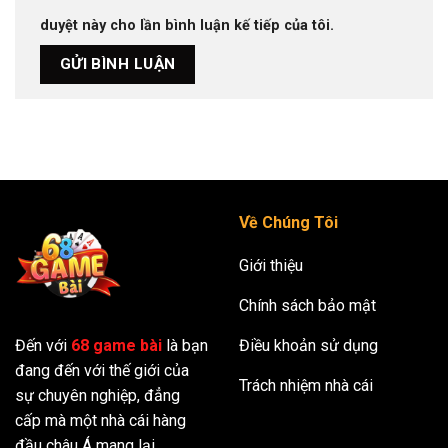
duyệt này cho lần bình luận kế tiếp của tôi.
Về Chúng Tôi
Giới thiệu
Chính sách bảo mật
Đến với
68 game bài
là bạn
Điều khoản sử dụng
đang đến với thế giới của
Trách nhiệm nhà cái
sự chuyên nghiệp, đẳng
cấp mà một nhà cái hàng
đầu châu Á mang lại.