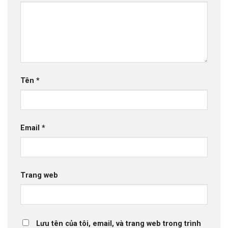
Tên
*
Email
*
Trang web
Lưu tên của tôi, email, và trang web trong trình