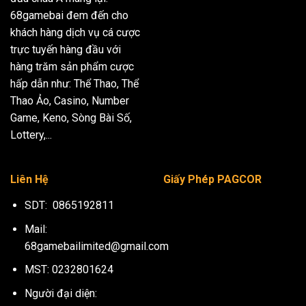
68gamebai đem đến cho
khách hàng dịch vụ cá cược
trực tuyến hàng đầu với
hàng trăm sản phẩm cược
hấp dẫn như: Thể Thao, Thể
Thao Ảo, Casino, Number
Game, Keno, Sòng Bài Số,
Lottery,...
Liên Hệ
Giấy Phép PAGCOR
SDT: 0865192811
Mail:
68gamebailimited@gmail.com
MST: 0232801624
Người đại diện: