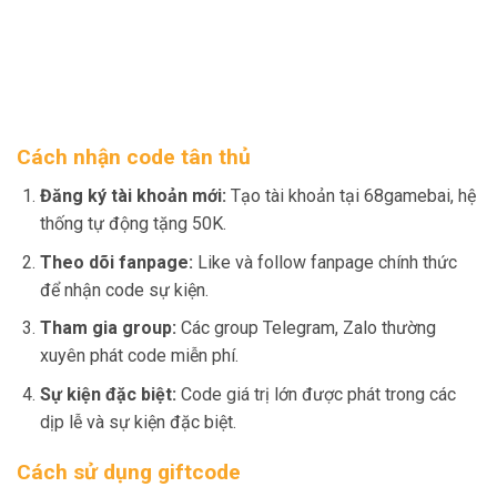
Code tân thủ là mã quà tặng dành riêng cho người chơi mới
đăng ký tài khoản tại
68GameBai
. Mỗi code có giá trị từ
20K đến 100K, có thể sử dụng ngay để chơi game mà không
cần nạp tiền.
Cách nhận code tân thủ
Đăng ký tài khoản mới:
Tạo tài khoản tại 68gamebai, hệ
thống tự động tặng 50K.
Theo dõi fanpage:
Like và follow fanpage chính thức
để nhận code sự kiện.
Tham gia group:
Các group Telegram, Zalo thường
xuyên phát code miễn phí.
Sự kiện đặc biệt:
Code giá trị lớn được phát trong các
dịp lễ và sự kiện đặc biệt.
Cách sử dụng giftcode