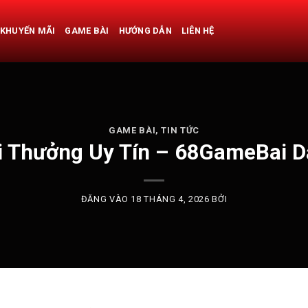
KHUYẾN MÃI
GAME BÀI
HƯỚNG DẪN
LIÊN HỆ
GAME BÀI
,
TIN TỨC
i Thưởng Uy Tín – 68GameBai 
ĐĂNG VÀO
18 THÁNG 4, 2026
BỞI