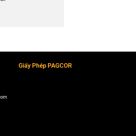
Giấy Phép PAGCOR
com