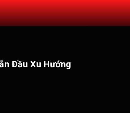
Dẫn Đầu Xu Hướng