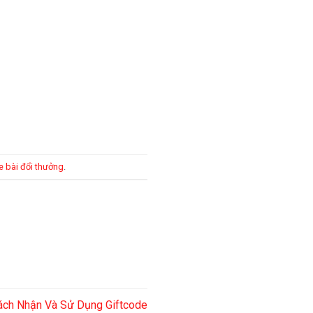
thị trường, tỷ lệ hoàn trả cao
yển sang sử dụng 68GameBai
 bài đổi thưởng
.
ch Nhận Và Sử Dụng Giftcode